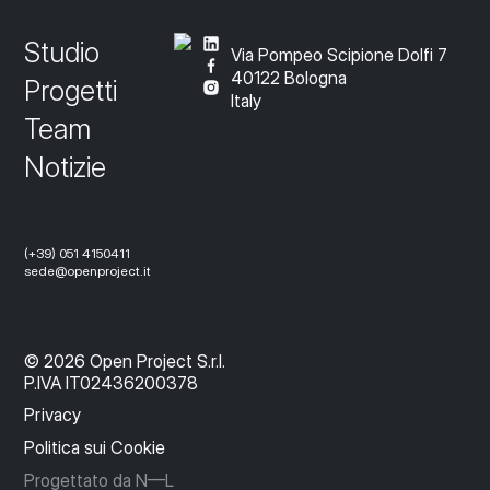
Studio
Via Pompeo Scipione Dolfi 7
40122 Bologna
Progetti
Italy
Team
Notizie
(+39) 051 4150411
sede@openproject.it
© 2026 Open Project S.r.l.
P.IVA IT02436200378
Privacy
Politica sui Cookie
Progettato da N—L